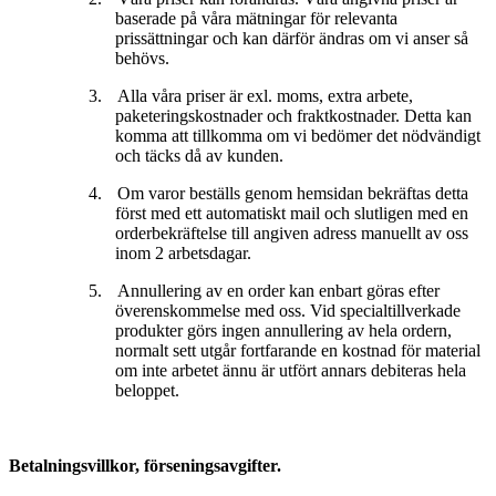
baserade på våra mätningar för relevanta
prissättningar och kan därför ändras om vi anser så
behövs.
3.
Alla våra priser är exl. moms, extra arbete,
paketeringskostnader och fraktkostnader. Detta kan
komma att tillkomma om vi bedömer det nödvändigt
och täcks då av kunden.
4.
Om varor beställs genom hemsidan bekräftas detta
först med ett automatiskt mail och slutligen med en
orderbekräftelse till angiven adress manuellt av oss
inom 2 arbetsdagar.
5.
Annullering av en order kan enbart göras efter
överenskommelse med oss. Vid specialtillverkade
produkter görs ingen annullering av hela ordern,
normalt sett utgår fortfarande en kostnad för material
om inte arbetet ännu är utfört annars debiteras hela
beloppet.
Betalningsvillkor, förseningsavgifter.