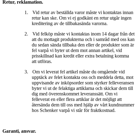
Retur, reklamation.
1.
Vid retur av beställda varor måste vi kontaktas innan
retur kan ske. Om vi ej godkänt en retur utgår ingen
kreditering av de tillbakasända varorna.
2.
Vid felköp måste vi kontaktas inom 14 dagar från det
att du mottagit produkterna och i samråd med oss kan
du sedan sända tillbaka den eller de produkter som är
fel varpå vi byter ut dem mot annan artikel, vid
prisskillnad kan kredit eller extra betalning komma
att utföras.
3.
Om vi leverat fel artikel måste du omgående vid
upptäck av felet kontakta oss och meddela detta, mot
uppvisande av inköpsorder som styrker felleveransen
byter vi ut de felaktiga artiklarna och skickar dem till
dig med överenskommet leveranssätt. Om vi
felleverat en eller flera artiklar är det möjligt att
återsända dem till oss med hjälp av vårt kundnummer
hos Schenker varpå vi står för fraktkostnad.
Garanti, ansvar.