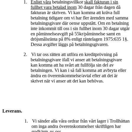
1.
Enligt våra
betalningsvillkor
skall fakturan i sin
fullhet vara betalad inom
30 dagar från dagen då
fakturan är skriven. Vi kan komma att kräva full
betalning tidigare om vi har fler ärenden med samma
betalningsgivare där oense uppstått.
Om en betalning
inte inkommit till oss i sin fullhet inom 30 dagar utgår
en påminnelseavgift på 55kr/påminnelse samt en
dröjsmålsränta på 8% enligt räntelagen 1975:635 1§.
Dessa avgifter läggs på betalningsgivaren.
2.
Vi tar oss rätten att utföra en kreditprövning på
betalningsgivare ifall vi anser att betalningsgivare
kan komma att ha svårt att fullfölja sin del av
betalningen. Vi kan i så fall komma att avbryta eller
ändra en överenskommelse/avtal efter att det är
skrivet när vi anser att det kan behövas.
Leverans.
1.
Vi sänder alla våra ordrar från vårt lager i Trollhättan
om inga andra överenskommelser skriftligen har
godkänts av oss.