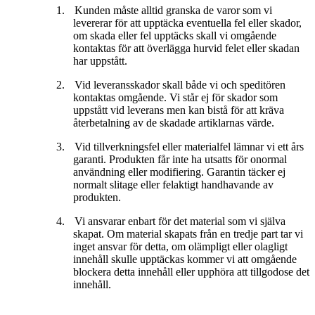
1.
Kunden måste alltid granska de varor som vi
levererar för att upptäcka eventuella fel eller skador,
om skada eller fel upptäcks skall vi omgående
kontaktas för att överlägga hurvid felet eller skadan
har uppstått.
2.
Vid leveransskador skall både vi och speditören
kontaktas omgående. Vi står ej för skador som
uppstått vid leverans men kan bistå för att kräva
återbetalning av de skadade artiklarnas värde.
3.
Vid tillverkningsfel eller materialfel lämnar vi ett års
garanti. Produkten får inte ha utsatts för onormal
användning eller modifiering. Garantin täcker ej
normalt slitage eller felaktigt handhavande av
produkten.
4.
Vi ansvarar enbart för det material som vi själva
skapat. Om material skapats från en tredje part tar vi
inget ansvar för detta, om olämpligt eller olagligt
innehåll skulle upptäckas kommer vi att omgående
blockera detta innehåll eller upphöra att tillgodose det
innehåll.