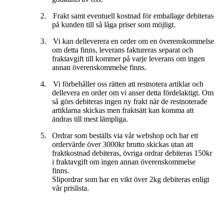
2.
Frakt samt eventuell kostnad för emballage debiteras
på kunden till så låga priser som möjligt.
3.
Vi kan delleverera en order om en överenskommelse
om detta finns, leverans faktureras separat och
fraktavgift till kommer på varje leverans om ingen
annan överenskommelse finns.
4.
Vi förbehåller oss rätten att restnotera artiklar och
dellevera en order om vi anser detta fördelaktigt. Om
så görs debiteras ingen ny frakt när de restnoterade
artiklarna skickas men fraktsätt kan komma att
ändras till mest lämpliga.
5. Ordrar som beställs via vår webshop och har ett
ordervärde över 3000kr brutto skickas utan att
fraktkostnad debiteras, övriga ordrar debiteras 150kr
i fraktavgift om ingen annan överenskommelse
finns.
Slipordrar som har en vikt över 2kg debiteras enligt
vår prislista.