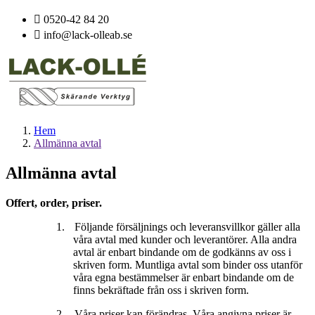

0520-42 84 20

info@lack-olleab.se
Hem
Allmänna avtal
Allmänna avtal
Offert, order, priser.
1.
Följande försäljnings och leveransvillkor gäller alla
våra avtal med kunder och leverantörer. Alla andra
avtal är enbart bindande om de godkänns av oss i
skriven form. Muntliga avtal som binder oss utanför
våra egna bestämmelser är enbart bindande om de
finns bekräftade från oss i skriven form.
2.
Våra priser kan förändras. Våra angivna priser är