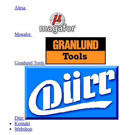
Alesa
Magafor
Granlund Tools
Dürr
Kontakt
Webshop