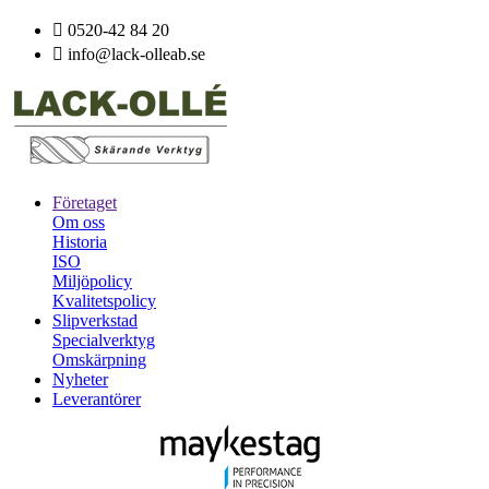

0520-42 84 20

info@lack-olleab.se
Företaget
Om oss
Historia
ISO
Miljöpolicy
Kvalitetspolicy
Slipverkstad
Specialverktyg
Omskärpning
Nyheter
Leverantörer