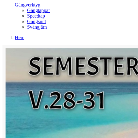
Gängverktyg
Gängtappar
Speedtap
Gängsnitt
Svängjärn
Hem