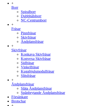
+
Borr
Spiralborr
Dubbhålsborr
NC-Centrumborr
+
Fräsar
Pinnfräsar
Skivfräsar
Ändplansfräsar
+
Skivfräsar
Konkava Skivfräsar
Konvexa Skivfräsar
Sidfräsar
Vinkelfräsar
Kugghjulsmodulfräsar
Slitsfräsar
+
Ändplansfräsar
Släta Ändplansfräsar
Spånbrytande Ändplansfräsar
Försänkare
Brotschar
+